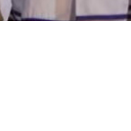
本校教學教育模式
方方樂趣教育機構辦學以來，都以「教育無處不在」的信
念來教導學生，明白學生都存在個別差異，學校會設計全
面性、均衡性及適切性的課程，讓孩子獲得最大的幫助。
加上發展方向清晰的，適切的校本課程，兼顧兒童體能、
智能、語言、情緒、美育及群性等全面發展。課程亦考慮
兒童的發展需要、能力、興趣及經驗，編排動靜交替、全
班及小組的，自選的多元化活動日程。
課程選用主題作綜合課程設計，符合兒童生活經驗和興
趣。活動有目的、有計劃地推行，使兒童在連串的學習活
動度中，有深入探究的機會，拓展知識、發展技能和培養
正確的態度。