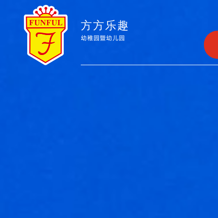
方方乐趣
幼稚园暨幼儿园